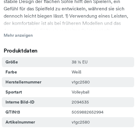
stabile Design der flachen Sohle hilft den Spielern, ein
Gefühl für das Spielfeld zu entwickeln, während sie sich
dennoch leicht biegen lässt. 1) Verwendung eines Leisten,
der komfortabler ist als bei früheren Modellen und das
Anpassen an die Füße einer breiten Spielerschaft
Mehr anzeigen
erleichtert. 2) Hochflexibles Sohlen-Design, das
anfängerfreundlich ist und sich auch bei Spielern, die ihre
Produktdaten
körperliche Stärke noch entwickeln, leicht biegen lässt. 3)
Extrem stabile, flache Sohle, die den Spielern hilft, ein
Größe
38 ½ EU
Gefühl für das Spielfeld über die gesamte Fußfläche zu
Farbe
Weiß
bekommen. 4) Herausnehmbarer Cup-Einlegesohle, die die
Fußform nachahmt.
Herstellernummer
v1gc2580
Sportart
Volleyball
Interne Bild-ID
2094535
GTIN13
5059882652994
Artikelnummer
v1gc2580