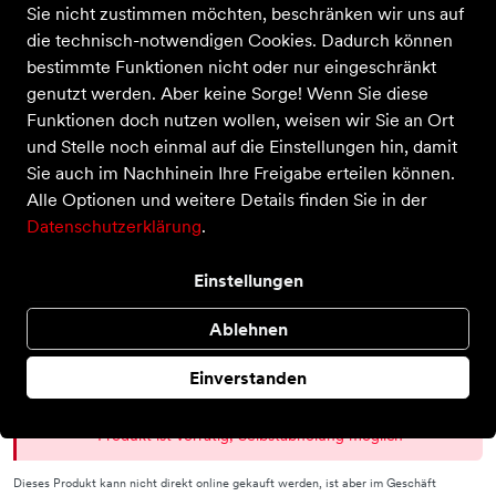
Sie nicht zustimmen möchten, beschränken wir uns auf
Cyclone Speed 5
die technisch-notwendigen Cookies. Dadurch können
Preis
45,00 €
bestimmte Funktionen nicht oder nur eingeschränkt
inkl. MwSt.
genutzt werden. Aber keine Sorge! Wenn Sie diese
Statt:
65,00 €
−31%
Funktionen doch nutzen wollen, weisen wir Sie an Ort
Farbe
und Stelle noch einmal auf die Einstellungen hin, damit
Sie auch im Nachhinein Ihre Freigabe erteilen können.
Alle Optionen und weitere Details finden Sie in der
Größe
Datenschutzerklärung
.
38 ½ EU
Einstellungen
Auswahl aufheben
Ablehnen
Einverstanden
Nur noch weniger als 3 Artikel im Geschäft vorhanden.
Produkt ist vorrätig, Selbstabholung möglich
Dieses Produkt kann nicht direkt online gekauft werden, ist aber im Geschäft