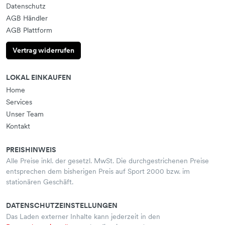
Datenschutz
AGB Händler
AGB Plattform
Vertrag widerrufen
LOKAL EINKAUFEN
Home
Services
Unser Team
Kontakt
PREISHINWEIS
Alle Preise inkl. der gesetzl. MwSt. Die durchgestrichenen Preise
entsprechen dem bisherigen Preis auf Sport 2000 bzw. im
stationären Geschäft.
DATENSCHUTZEINSTELLUNGEN
Das Laden externer Inhalte kann jederzeit in den