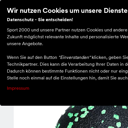
Wir nutzen Cookies um unsere Dienste 
Datenschutz - Sie entscheiden!
Home
Services
Unser Team
Kontakt
Sport 2000 und unsere Partner nutzen Cookies und andere T
Zukunft möglichst relevante Inhalte und personalisierte 
unsere Angebote.
Sporthaus Ullmann
Ausrüstung
NOS BLACKROLL BALL 12 s
Wenn Sie auf den Button
"Einverstanden"
klicken, geben Si
Technikpartner. Dies kann die Verarbeitung Ihrer Daten in
Dadurch können bestimmte Funktionen nicht oder nur einge
Stelle noch einmal auf die Einstellungen hin, damit Sie auc
Impressum