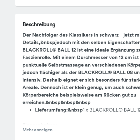
Beschreibung
Der Nachfolger des Klassikers in schwarz - jetzt m
Details,&nbspjedoch mit den selben Eigenschaften 
BLACKROLL® BALL 12 ist eine ideale Ergänzung
Faszienrolle. Mit einem Durchmesser von 12 cm ist 
punktuelle Selbstmassage an verschiedenen Körper
jedoch flächiger als der BLACKROLL® BALL 08 u
intensiv. Deshalb eignet er sich besonders für sta
Areale. Dennoch ist er klein genug, um auch schw
Körperbereiche beispielsweise am Rücken gut zu
erreichen.&nbsp&nbsp&nbsp
Lieferumfang:&nbsp
1 x BLACKROLL® BALL 1
Eigenschaften:
Mehr anzeigen
Hilft bei der punktuellen Selbstmassage
aller