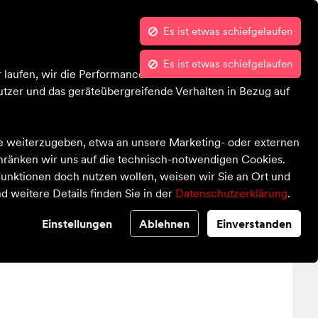
Es ist etwas schiefgelaufen
Kontrast
Mein Konto
Wunschliste
Es ist etwas schiefgelaufen
Bekleidung
Schuhe
Ausrüstung
Sale 🏷
 laufen, wir die Performance nachvollziehen und Ihnen in
tzer und das geräteübergreifende Verhalten in Bezug auf
te weiterzugeben, etwa an unsere Marketing- oder externen
chränken wir uns auf die technisch-notwendigen Cookies.
unktionen doch nutzen wollen, weisen wir Sie an Ort und
d weitere Details finden Sie in der
Datenschutzerklärung
.
OLL BALL 12 schwarz/gr?
Einstellungen
Ablehnen
Einverstanden
r?n