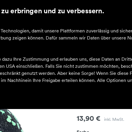
zu erbringen und zu verbessern.
echnologien, damit unsere Plattformen zuverlässig und sicher
Werbung zeigen können. Dafür sammeln wir Daten über unsere Nu
chwarz/gr?n schwarz-gr?n
e dazu Ihre Zustimmung und erlauben uns, diese Daten an Drit
 den USA einschließen. Falls Sie nicht zustimmen möchten, bes
schränkt genutzt werden. Aber keine Sorge! Wenn Sie diese F
h im Nachhinein Ihre Freigabe erteilen können. Alle Optionen un
NOS BLACKR
n schwarz-g
Preis
13,90 €
inkl. MwSt.